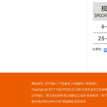
分享到：
网站首页
|
关于我们
|
产品展示
|
在线留言
|
联系我们
Copyright @ 2017 YQCGTOOLS.COM 乐清市成功工具有限公司
公司地址：浙江省乐清市清江镇西沿工业区 联系电话：0577-622
Built By
BOYUAN.COM
博远网络
技术支持