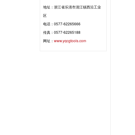
地址：浙江省乐清市清江镇西沿工业
区
电话：0577-62265666
传真：0577-62265188
网址：
www.yqcgtools.com