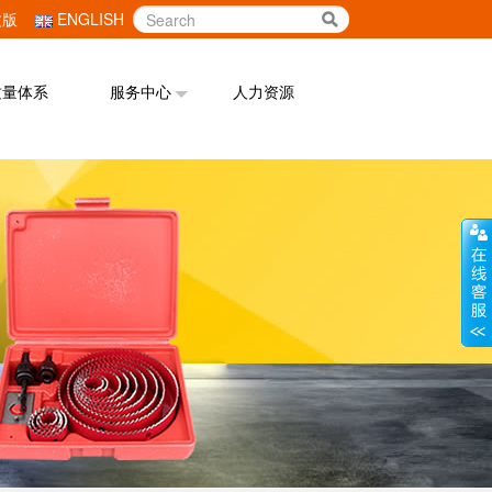
文版
ENGLISH
质量体系
服务中心
人力资源