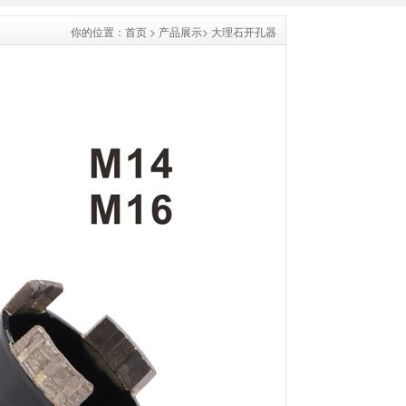
你的位置：
首页
>
产品展示
>
大理石开孔器