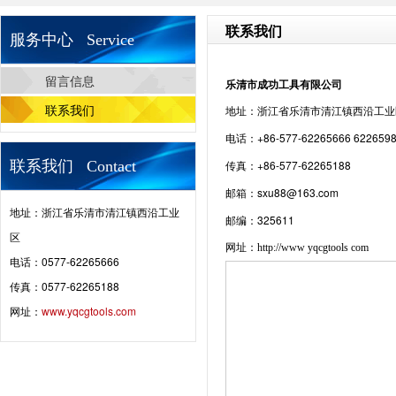
联系我们
服务中心 Service
留言信息
乐清市成功工具有限公司
联系我们
地址：浙江省乐清市清江镇西沿工业
+86-577-62265666 622659
电话：
联系我们 Contact
+86-577-62265188
传真：
sxu88@163.com
邮箱：
地址：浙江省乐清市清江镇西沿工业
325611
邮编：
区
网址
：
http://www yqcgtools com
电话：0577-62265666
传真：0577-62265188
网址：
www.yqcgtools.com