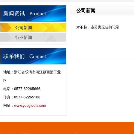
公司新闻
新闻资讯 Product
公司新闻
对不起，该分类无任何记录
行业新闻
联系我们 Contact
地址：浙江省乐清市清江镇西沿工业
区
电话：0577-62265666
传真：0577-62265188
网址：
www.yqcgtools.com