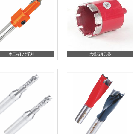
木工沉孔钻系列
大理石开孔器